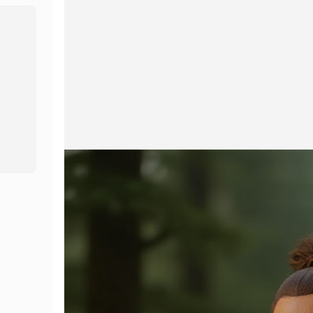
Голосовая студия
Hot
Замена лиц
New
Перевод видео
New
Звук ИИ
Видео навсегда