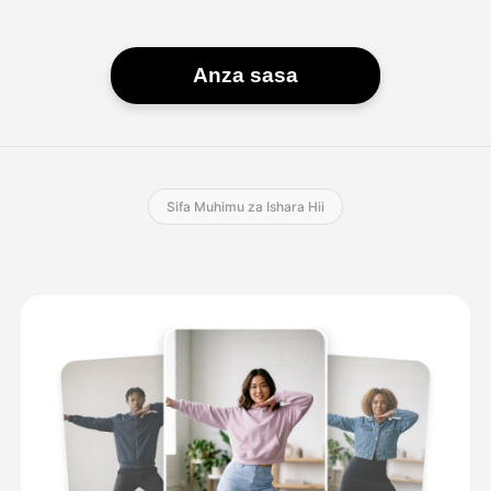
Anza sasa
Sifa Muhimu za Ishara Hii