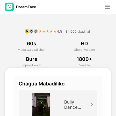
DreamFace
Zana za AI
4.9
★★★★★
·
84,000 ukadiriaji
🐕
🧑
🐱
Video ya Avatar
▼
60s
HD
Video ya AI
▼
Muda wa uzalishaji
Ubora wa pato
Bure
1800+
Picha
▼
vipakuliwa 2
Violezo
Vifaa Vingine
▼
Chagua Mabadiliko
Angalia zana zote
Bully
Dance
Steps
Mifano