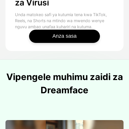
za Virusi
Unda matokeo safi ya kutumia tena kwa TikTok,
Reels, na Shorts na mtindo wa mwendo wenye
nguvu ambao unafaa kuhariri na kutuma.
Anza sasa
Vipengele muhimu zaidi za
Dreamface