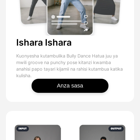
Ishara Ishara
Kuonyesha kutambulika Bully Dance Hatua juu ya
mwili groove na punchy pose kitanzi kwamba
anahisi papo tayari kijamii na rahisi kutambua katika
kulisha.
Anza sasa