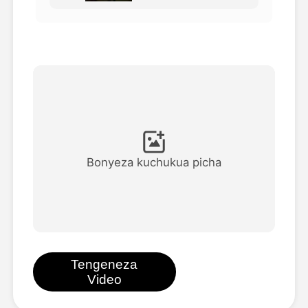
Video ya Avatar
▼
Video ya AI
▼
Picha
▼
Vifaa Vingine
▼
Bonyeza kuchukua picha
Angalia mifano yote
Galerii
Tengeneza
Video
Blogi