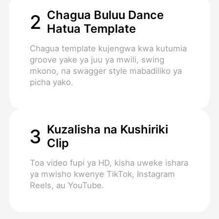
Chagua Buluu Dance
2
Hatua Template
Chagua template kujengwa kwa kutumia
groove yake ya juu ya mwili, swing
mkono, na swagger style mabadiliko ya
picha yako.
Kuzalisha na Kushiriki
3
Clip
Toa video fupi ya HD, kisha uweke ishara
ya mwisho kwenye TikTok, Instagram
Reels, au YouTube.