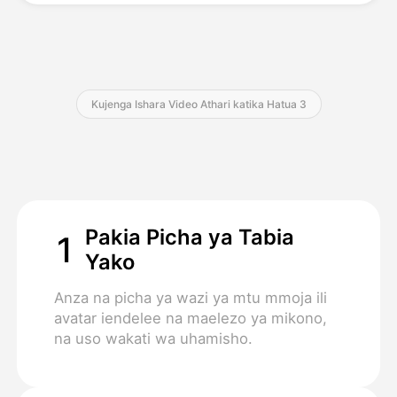
Bei
Kujenga Ishara Video Athari katika Hatua 3
API
Pakia Picha ya Tabia
1
Yako
Anza na picha ya wazi ya mtu mmoja ili
avatar iendelee na maelezo ya mikono,
na uso wakati wa uhamisho.