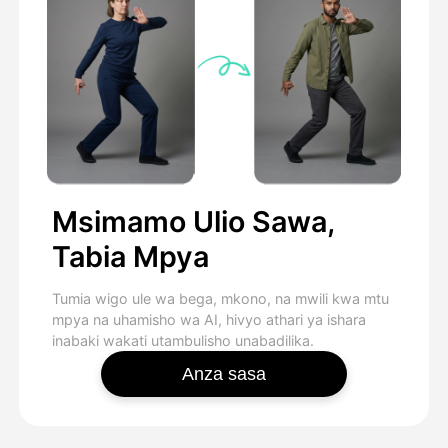
Msimamo Ulio Sawa,
Tabia Mpya
Tumia wigo ule wa bega, mkono, na mwili kwa mtu
mpya na uhamisho wa AI, hivyo athari ya ishara
inabaki wakati utambulisho unabadilika.
Anza sasa