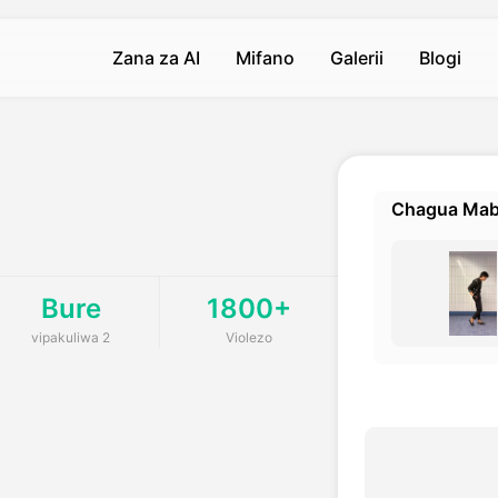
Zana za AI
Mifano
Galerii
Blogi
Video ya AI
Video ya AI
Picha
Picha
V
AI Video Jenereta
Mwili Shake
Nakala kwa Picha
Nakala kwa Picha
A
Hot
Hot
Hot
Hot
Chagua Maba
Picha kwa Video
Kiss
background Remover
AI Filter
T
Hot
New
Nakala kwa Video
Kumbatia
Ghibli Al jenereta
background Remover
S
New
Bure
1800+
tor
Kuimarisha Video
AI Misuli Generator
Action Figure Generator
Photo Enhancer
V
ew
New
New
vipakuliwa 2
Violezo
Kutoa Alama ya Maji Picha
Tabasamu
Labubu Dolls AI
AI Image Detector
A
New
New