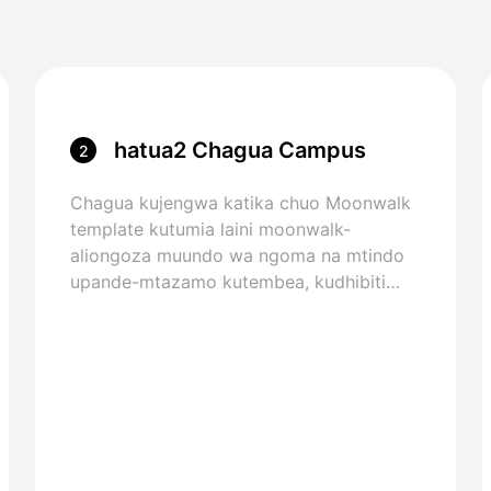
hatua2 Chagua Campus
2
Moonwalk Template
Chagua kujengwa katika chuo Moonwalk
template kutumia laini moonwalk-
aliongoza muundo wa ngoma na mtindo
upande-mtazamo kutembea, kudhibiti
mwili, na nyeti miguu.