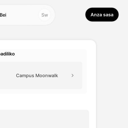
Anza sasa
Bei
Sw
ifaa Vingine
Vifaa Vingine
I Video Translator
Studio ya Sauti
Hot
Hot
diliko
afsiri ya Video
Kubadilisha Uso
New
auti Clone
Tafsiri ya Video
New
Campus Moonwalk
ideo Enhancer
Sauti ya AI
I Sauti Changer
Video ya Maisha Yote
New