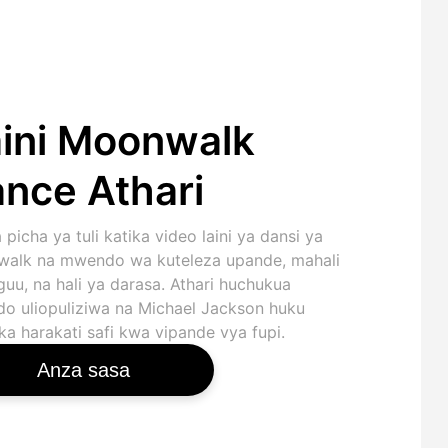
ini Moonwalk
nce Athari
picha ya tuli katika video laini ya dansi ya
alk na mwendo wa kuteleza upande, mahali
uu, na hali ya darasa. Athari huchukua
o uliopuliziwa na Michael Jackson huku
a harakati safi kwa vipande vya fupi.
Anza sasa