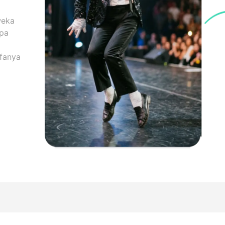
weka
 pa
ufanya