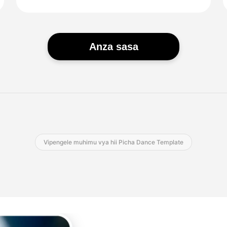
Anza sasa
Vipengele muhimu vya hii Picha Dance Template