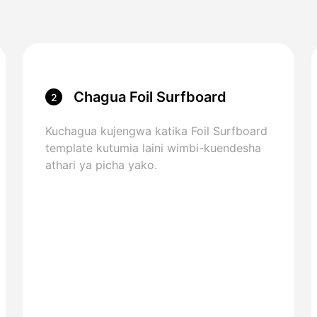
Chagua Foil Surfboard
2
Template
Kuchagua kujengwa katika Foil Surfboard
template kutumia laini wimbi-kuendesha
athari ya picha yako.