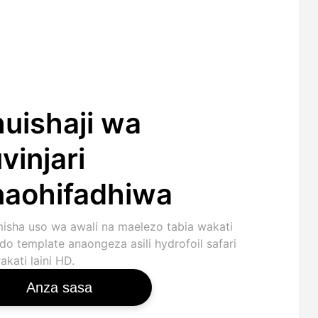
uishaji wa
vinjari
aohifadhiwa
isha uso wa awali na maelezo tabia wakati
o template anaongeza asili hydrofoil safari
akati laini HD.
Anza sasa