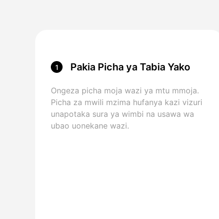
Pakia Picha ya Tabia Yako
1
Ongeza picha moja wazi ya mtu mmoja.
Picha za mwili mzima hufanya kazi vizuri
unapotaka sura ya wimbi na usawa wa
ubao uonekane wazi.