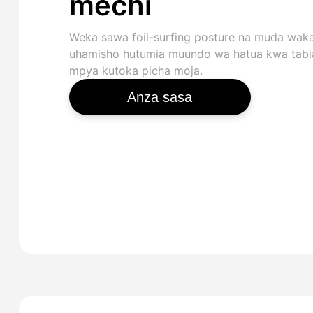
mechi
Weka sawa foil-surfing posture na muda waka
uhamisho hutumia muundo wa hatua kwa tabi
mpya kutoka picha moja.
Anza sasa