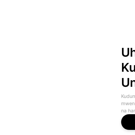
Uh
Ku
Un
Kudum
mwend
na har