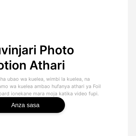
vinjari Photo
tion Athari
ha ubao wa kuelea, wimbi la kuelea, na
mo wa kuelea ambao hufanya athari ya Foil
oard ionekane mara moja katika video fupi.
Anza sasa