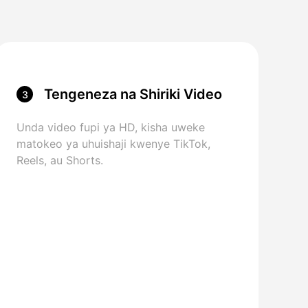
Tengeneza na Shiriki Video
3
Unda video fupi ya HD, kisha uweke
matokeo ya uhuishaji kwenye TikTok,
Reels, au Shorts.