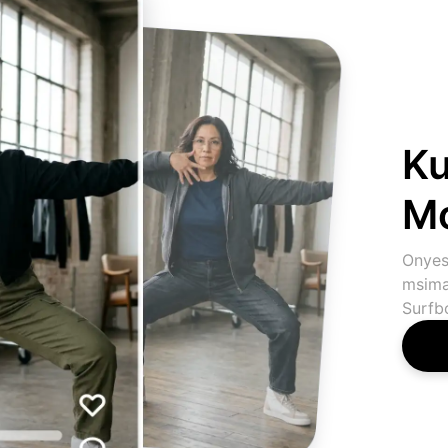
Ku
Mo
Onyes
msima
Surfb