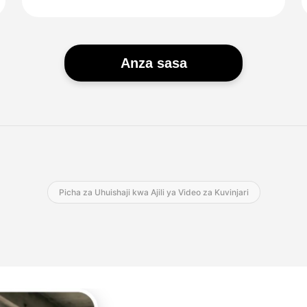
Anza sasa
Picha za Uhuishaji kwa Ajili ya Video za Kuvinjari