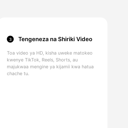
Tengeneza na Shiriki Video
3
Toa video ya HD, kisha uweke matokeo
kwenye TikTok, Reels, Shorts, au
majukwaa mengine ya kijamii kwa hatua
chache tu.