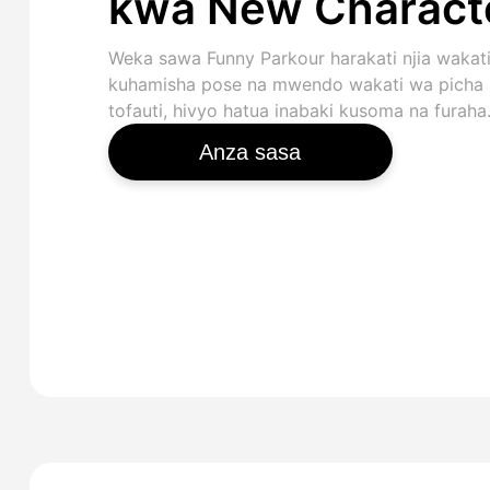
kwa New Charact
Weka sawa Funny Parkour harakati njia wakat
kuhamisha pose na mwendo wakati wa picha
tofauti, hivyo hatua inabaki kusoma na furaha
Anza sasa