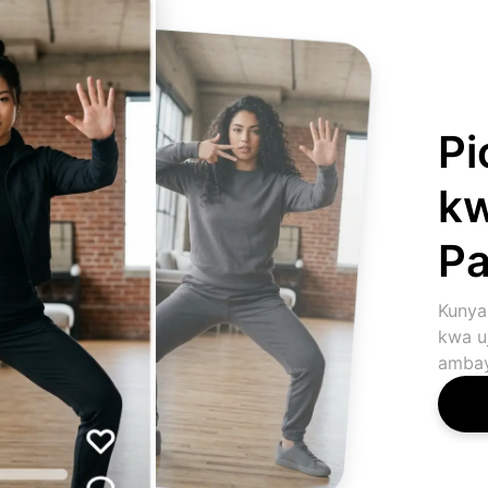
Pi
kw
Pa
Kunya
kwa uj
ambay