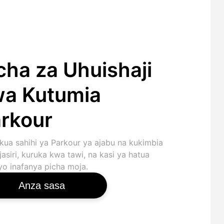
cha za Uhuishaji
a Kutumia
rkour
kua sahihi ya Parkour ya ajabu na kukimbia
asiri, kuruka kwa tawi, na kasi ya hatua
o inafanya picha moja.
Anza sasa