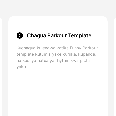
Chagua Parkour Template
2
Kuchagua kujengwa katika Funny Parkour
template kutumia yake kuruka, kupanda,
na kasi ya hatua ya rhythm kwa picha
yako.