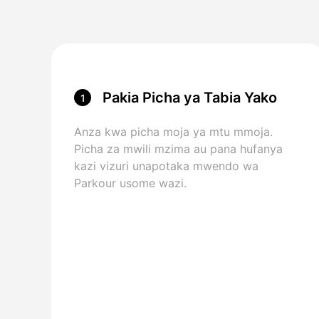
Pakia Picha ya Tabia Yako
1
Anza kwa picha moja ya mtu mmoja.
Picha za mwili mzima au pana hufanya
kazi vizuri unapotaka mwendo wa
Parkour usome wazi.