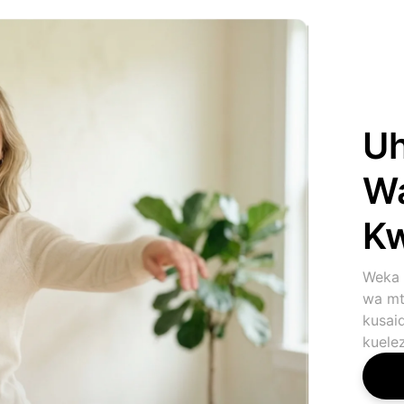
Uh
Wa
Kw
Weka 
wa mt
kusai
kuelez