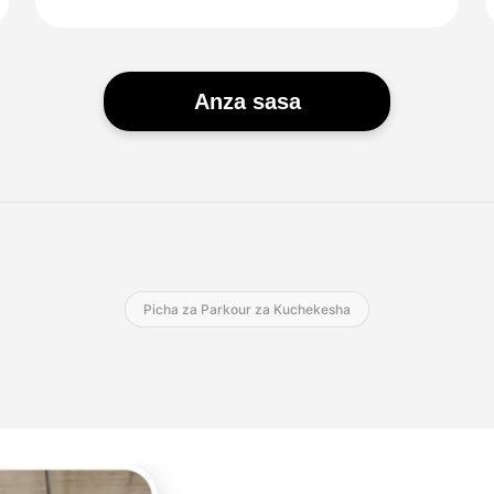
Anza sasa
Picha za Parkour za Kuchekesha