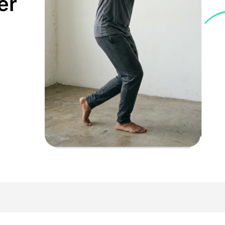
er
i
.