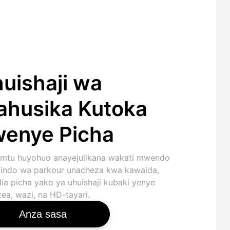
uishaji wa
husika Kutoka
enye Picha
mtu huyohuo anayejulikana wakati mwendo
indo wa parkour unacheza kwa kawaida,
dia picha yako ya uhuishaji kubaki yenye
ea, wazi, na HD-tayari.
Anza sasa