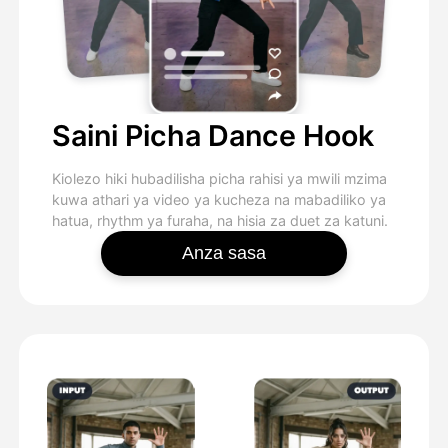
Saini Picha Dance Hook
Kiolezo hiki hubadilisha picha rahisi ya mwili mzima
kuwa athari ya video ya kucheza na mabadiliko ya
hatua, rhythm ya furaha, na hisia za duet za katuni.
Anza sasa