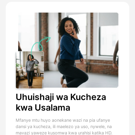
Uhuishaji wa Kucheza
kwa Usalama
Mfanye mtu huyo aonekane wazi na pia ufanye
dansi ya kucheza, ili maelezo ya uso, nywele, na
mavazi yaweze kusomwa kwa urahisi katika HD.