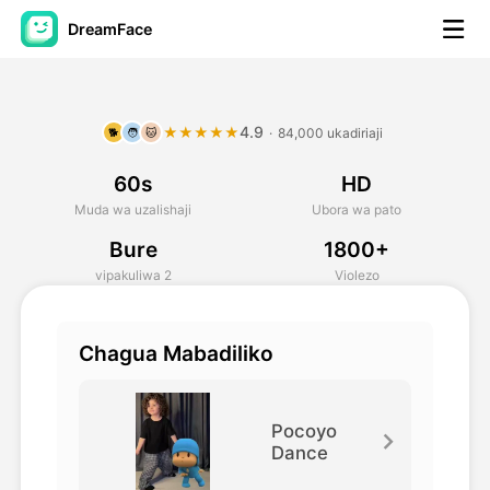
DreamFace
Zana za AI
4.9
★★★★★
·
84,000 ukadiriaji
🐕
🧑
🐱
Video ya Avatar
▼
60s
HD
Video ya AI
▼
Muda wa uzalishaji
Ubora wa pato
Bure
1800+
Picha
▼
vipakuliwa 2
Violezo
Vifaa Vingine
▼
Chagua Mabadiliko
Angalia zana zote
Pocoyo
Dance
Mifano