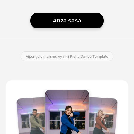
Anza sasa
Vipengele muhimu vya hii Picha Dance Template