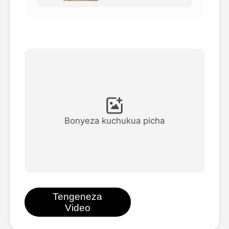
Video ya Avatar
▼
Video ya AI
▼
Picha
▼
Vifaa Vingine
▼
Bonyeza kuchukua picha
Angalia mifano yote
Galerii
Tengeneza
Video
Blogi