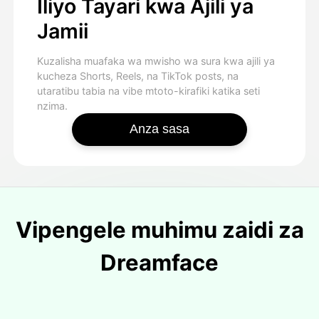
Iliyo Tayari kwa Ajili ya
Jamii
Kuzalisha muafaka wa mwisho wa sura kwa ajili ya
kucheza Shorts, Reels, na TikTok posts, na
utaratibu tabia na vibe mtoto-kirafiki katika seti
nzima.
Anza sasa
Vipengele muhimu zaidi za
Dreamface