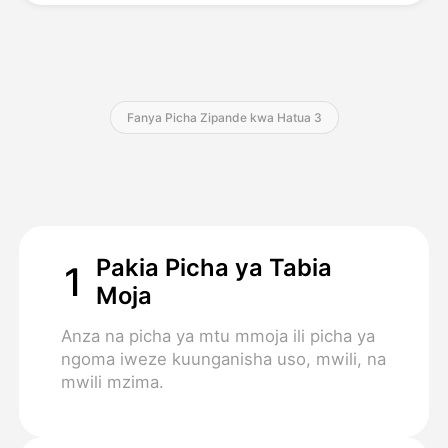
Bei
Fanya Picha Zipande kwa Hatua 3
API
Pakia Picha ya Tabia
1
Moja
Anza na picha ya mtu mmoja ili picha ya
ngoma iweze kuunganisha uso, mwili, na
mwili mzima.