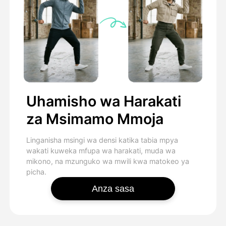
Uhamisho wa Harakati
za Msimamo Mmoja
Linganisha msingi wa densi katika tabia mpya
wakati kuweka mfupa wa harakati, muda wa
mikono, na mzunguko wa mwili kwa matokeo ya
picha.
Anza sasa