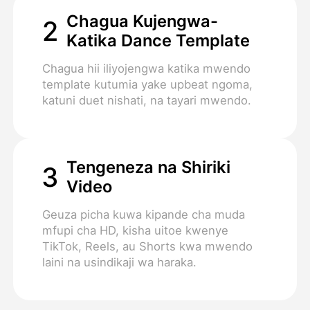
Chagua Kujengwa-
2
Katika Dance Template
Chagua hii iliyojengwa katika mwendo
template kutumia yake upbeat ngoma,
katuni duet nishati, na tayari mwendo.
Tengeneza na Shiriki
3
Video
Geuza picha kuwa kipande cha muda
mfupi cha HD, kisha uitoe kwenye
TikTok, Reels, au Shorts kwa mwendo
laini na usindikaji wa haraka.