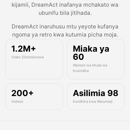
kijamii, DreamAct inafanya mchakato wa
ubunifu bila jitihada.
DreamAct inaruhusu mtu yeyote kufanya
ngoma ya retro kwa kutumia picha moja.
1.2M+
Miaka ya
60
Video Zilizotokezwa
Wastani wa Muda wa
Kusindika
200+
Asilimia 98
Violezo
Kuridhika kwa Watumiaji