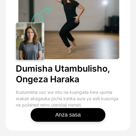
Dumisha Utambulisho,
Ongeza Haraka
Kudumisha uso wa mtu na kuangalia kwa ujumla
wakati akageuka picha katika sura ya asili kusonga
na polished retro utendaji nishati.
Anza sasa