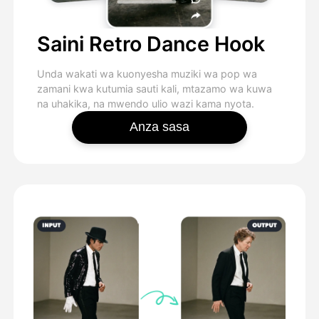
Saini Retro Dance Hook
Unda wakati wa kuonyesha muziki wa pop wa
zamani kwa kutumia sauti kali, mtazamo wa kuwa
na uhakika, na mwendo ulio wazi kama nyota.
Anza sasa