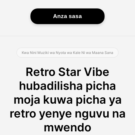
Anza sasa
Kwa Nini Muziki wa Nyota wa Kale Ni wa Maana Sana
Retro Star Vibe
hubadilisha picha
moja kuwa picha ya
retro yenye nguvu na
mwendo