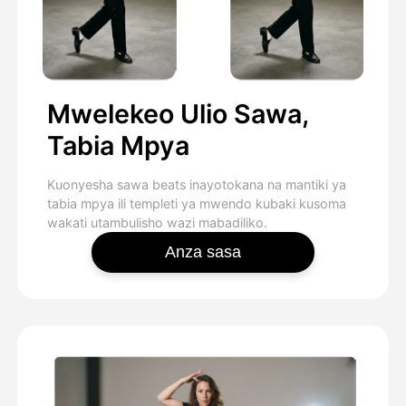
Mwelekeo Ulio Sawa,
Tabia Mpya
Kuonyesha sawa beats inayotokana na mantiki ya
tabia mpya ili templeti ya mwendo kubaki kusoma
wakati utambulisho wazi mabadiliko.
Anza sasa