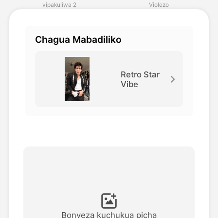
vipakuliwa 2
Violezo
Video ya Avatar
▼
Chagua Mabadiliko
Video ya AI
▼
Picha
▼
Retro Star
Vibe
Vifaa Vingine
▼
Angalia mifano yote
Galerii
Blogi
Bonyeza kuchukua picha