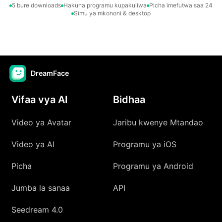
5 bure downloads
Hakuna programu kupakuliwa
Picha imefutwa saa 24
Simu ya mkononi & desktop
DreamFace
Vifaa vya AI
Bidhaa
Video ya Avatar
Jaribu kwenye Mtandao
Video ya AI
Programu ya iOS
Picha
Programu ya Android
Jumba la sanaa
API
Seedream 4.0