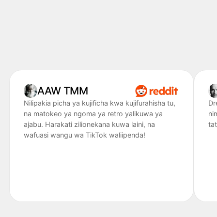
AAW TMM
Nilipakia picha ya kujificha kwa kujifurahisha tu,
Dr
na matokeo ya ngoma ya retro yalikuwa ya
ni
ajabu. Harakati zilionekana kuwa laini, na
ta
wafuasi wangu wa TikTok waliipenda!