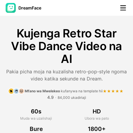
DreamFace
Zana za AI
Kujenga Retro Star
Video ya Avatar
▼
Vibe Dance Video na
AI
Video ya AI
▼
Pakia picha moja na kuzalisha retro-pop-style ngoma
Picha
▼
video katika sekunde na Dream.
Vifaa Vingine
▼
Mfano wa Mwelekeo
kufanywa na template hii
★★★★★
🐕
🧑
🐱
4.9
·
84,000 ukadiriaji
Angalia zana zote
60s
HD
Muda wa uzalishaji
Ubora wa pato
Bure
1800+
Mifano