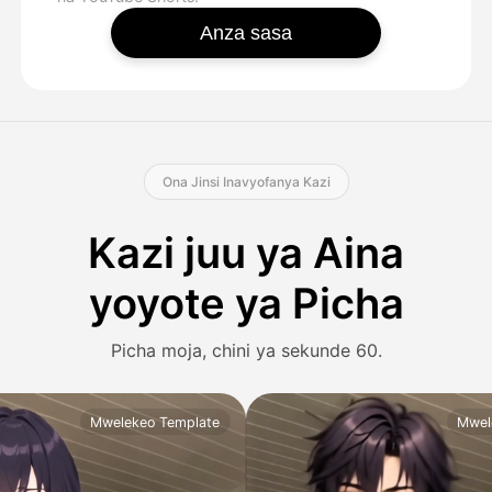
Anza sasa
Ona Jinsi Inavyofanya Kazi
Kazi juu ya Aina
yoyote ya Picha
Picha moja, chini ya sekunde 60.
Mwelekeo Template
Mwel