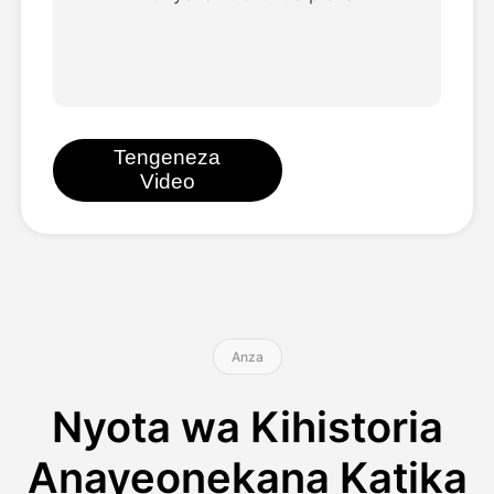
Bei
API
Tengeneza
Video
Anza
Nyota wa Kihistoria
Anayeonekana Katika