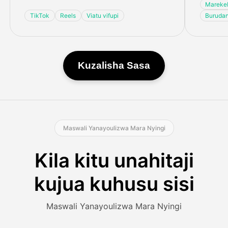
Marekeb
TikTok
Reels
Viatu vifupi
Burudan
Kuzalisha Sasa
Maswali Yanayoulizwa Mara Nyingi
Kila kitu unahitaji
kujua kuhusu sisi
Maswali Yanayoulizwa Mara Nyingi