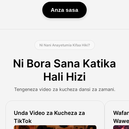
Anza sasa
Ni Nani Anayetumia Kifaa Hiki?
Ni Bora Sana Katika
Hali Hizi
Tengeneza video za kucheza dansi za zamani.
Unda Video za Kucheza za
Wafan
TikTok
Wawe