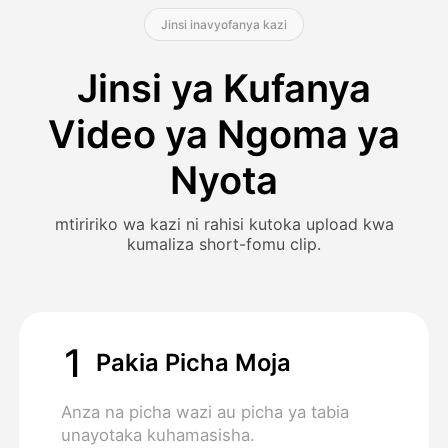
Jinsi inavyofanya kazi
Jinsi ya Kufanya
Video ya Ngoma ya
Nyota
mtiririko wa kazi ni rahisi kutoka upload kwa
kumaliza short-fomu clip.
1
Pakia Picha Moja
Anza na picha wazi au picha ya tabia
unayotaka kuhamasisha.