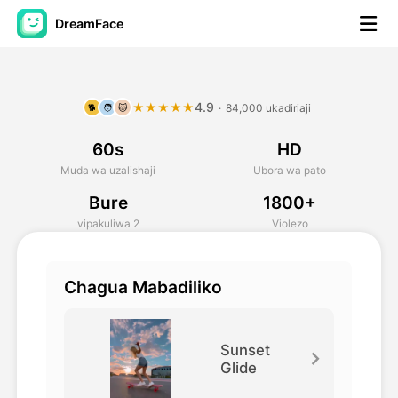
DreamFace
Zana za AI
4.9
★★★★★
·
84,000 ukadiriaji
🐕
🧑
🐱
Video ya Avatar
▼
60s
HD
Video ya AI
▼
Muda wa uzalishaji
Ubora wa pato
Bure
1800+
Picha
▼
vipakuliwa 2
Violezo
Vifaa Vingine
▼
Chagua Mabadiliko
Angalia zana zote
Sunset
Glide
Mifano