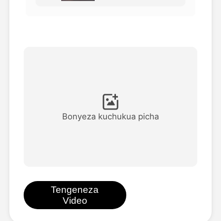
Video ya Avatar
▼
Video ya AI
▼
Picha
▼
Vifaa Vingine
▼
Bonyeza kuchukua picha
Angalia mifano yote
Galerii
Tengeneza
Video
Blogi