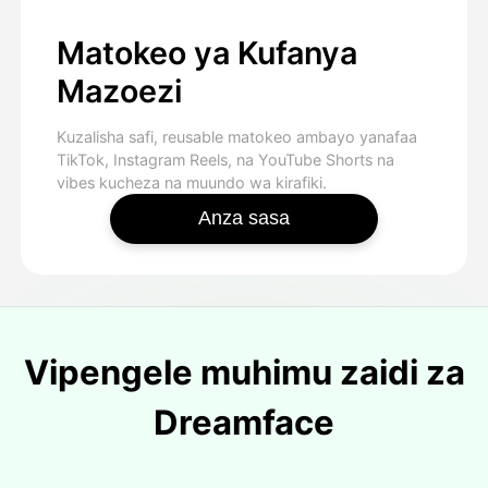
Matokeo ya Kufanya
Mazoezi
Kuzalisha safi, reusable matokeo ambayo yanafaa
TikTok, Instagram Reels, na YouTube Shorts na
vibes kucheza na muundo wa kirafiki.
Anza sasa
Vipengele muhimu zaidi za
Dreamface