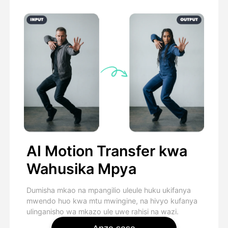
AI Motion Transfer kwa
Wahusika Mpya
Dumisha mkao na mpangilio uleule huku ukifanya
mwendo huo kwa mtu mwingine, na hivyo kufanya
ulinganisho wa mkazo ule uwe rahisi na wazi.