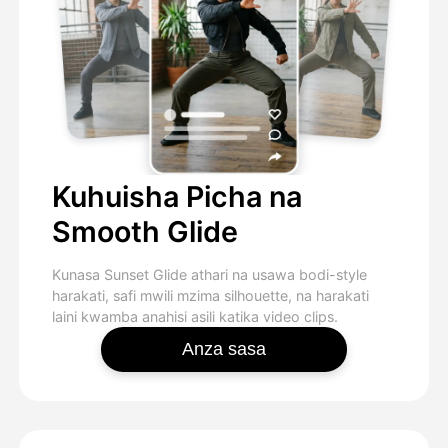
Kuhuisha Picha na
Smooth Glide
Kunasa Sunset Glide athari na usawa bodi-style
harakati, safi mwili mzima silhouette, na harakati
laini kwamba anahisi asili katika video clips.
Anza sasa