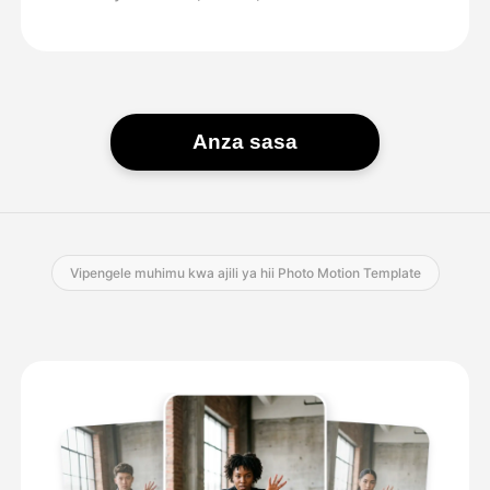
Anza sasa
Vipengele muhimu kwa ajili ya hii Photo Motion Template