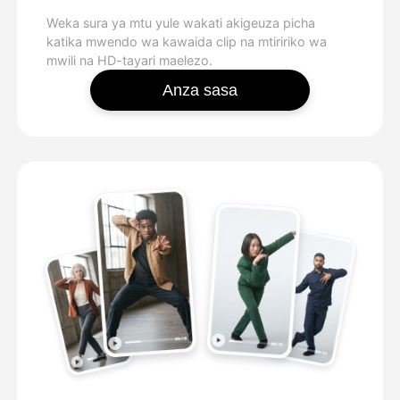
Weka sura ya mtu yule wakati akigeuza picha
katika mwendo wa kawaida clip na mtiririko wa
mwili na HD-tayari maelezo.
Anza sasa