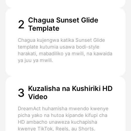
Chagua Sunset Glide
2
Template
Chagua kujengwa katika Sunset Glide
template kutumia usawa bodi-style
harakati, mabadiliko ya mwili, na kawaida
ya juu ya mwili.
Kuzalisha na Kushiriki HD
3
Video
DreamAct huhamisha mwendo kwenye
picha yako na hutoa kipande kifupi cha
HD ambacho unaweza kuchapisha
kwenye TikTok, Reels, au Shorts.