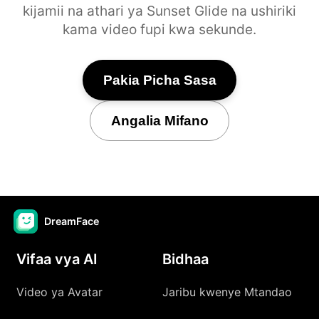
kijamii na athari ya Sunset Glide na ushiriki
kama video fupi kwa sekunde.
Pakia Picha Sasa
Angalia Mifano
DreamFace
Vifaa vya AI
Bidhaa
Video ya Avatar
Jaribu kwenye Mtandao