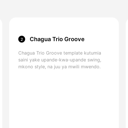
Chagua Trio Groove
2
Template
Chagua Trio Groove template kutumia
saini yake upande-kwa-upande swing,
mkono style, na juu ya mwili mwendo.