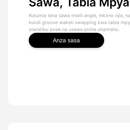
Sawa, Tabia Mpya
Kutumia tena sawa mwili angle, mkono njia, n
kundi groove wakati swapping kwa tabia mpy
utaratibu pose na usawa picha uhamisho.
Anza sasa