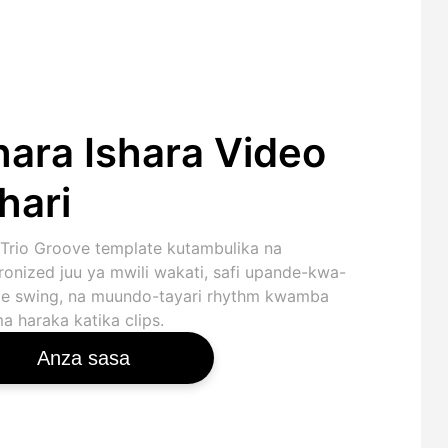
hara Ishara Video
hari
Trio Groove template kutambulika na
ronized juu ya mwili wakati, safi upande-kwa-
e swing, na muundo-tayari rhythm kwamba
a haraka katika clips.
Anza sasa