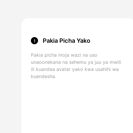
Pakia Picha Yako
1
Pakia picha moja wazi na uso
unaoonekana na sehemu ya juu ya mwili
ili kuandaa avatar yako kwa usahihi wa
kuendesha.