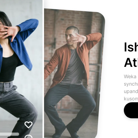
Is
At
Weka 
synch
upand
kusom