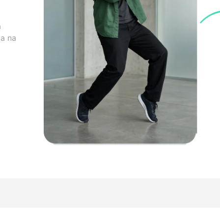
a
a na