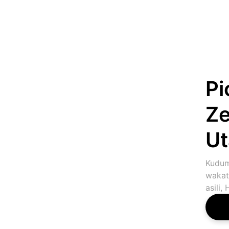
Pi
Ze
Ut
Kudum
wakati
asili