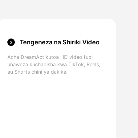
Tengeneza na Shiriki Video
3
Acha DreamAct kutoa HD video fupi
unaweza kuchapisha kwa TikTok, Reels,
au Shorts chini ya dakika.