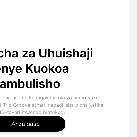
cha za Uhuishaji
nye Kuokoa
ambulisho
isha uso na kuangalia jumla ya somo yako
 Trio Groove athari inabadilisha picha katika
, HD-tayari mwendo matokeo.
Anza sasa