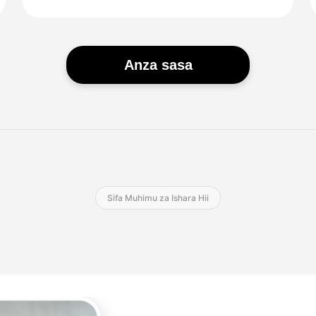
Anza sasa
Sifa Muhimu za Ishara Hii