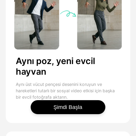
Aynı poz, yeni evcil
hayvan
Aynı üst vücut pençesi desenini koruyun ve
hareketleri tutarlı bir sosyal video etkisi için başka
bir evcil fotoğrafa aktarın.
Şimdi Başla