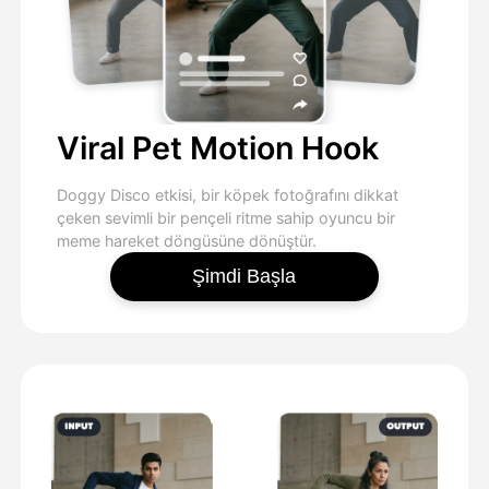
Viral Pet Motion Hook
Doggy Disco etkisi, bir köpek fotoğrafını dikkat
çeken sevimli bir pençeli ritme sahip oyuncu bir
meme hareket döngüsüne dönüştür.
Şimdi Başla