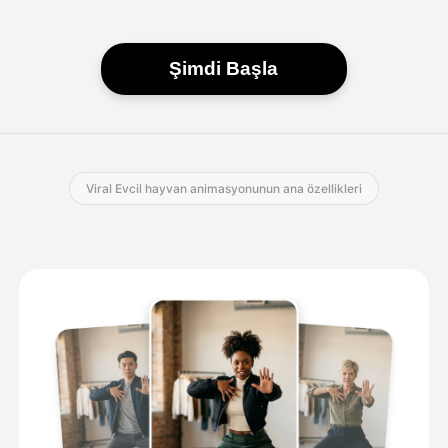
Şimdi Başla
Viral Evcil hayvan animasyonunun ana özellikleri