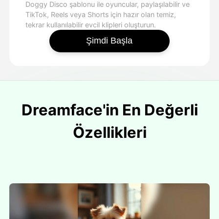
Doggy Disco şablonu ile oyuncular, paylaşılabilir ve
TikTok, Reels veya Shorts için hazır olan temiz,
tekrar kullanılabilir evcil klipleri oluşturun.
Şimdi Başla
Dreamface'in En Değerli
Özellikleri