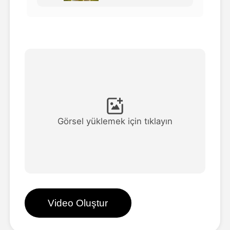
Avatar Video
▼
AI Video
▼
Fotoğraf
▼
Diğer Araçlar
▼
Görsel yüklemek için tıklayın
Tüm şablonları görüntüle
Galeri
Video Oluştur
Blog