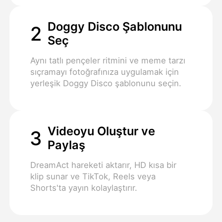
Doggy Disco Şablonunu
2
Seç
Aynı tatlı pençeler ritmini ve meme tarzı
sıçramayı fotoğrafınıza uygulamak için
yerleşik Doggy Disco şablonunu seçin.
Videoyu Oluştur ve
3
Paylaş
DreamAct hareketi aktarır, HD kısa bir
klip sunar ve TikTok, Reels veya
Shorts'ta yayın kolaylaştırır.