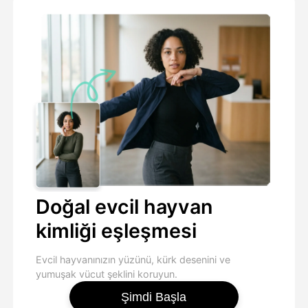
Doğal evcil hayvan
kimliği eşleşmesi
Evcil hayvanınızın yüzünü, kürk desenini ve
yumuşak vücut şeklini koruyun.
Şimdi Başla