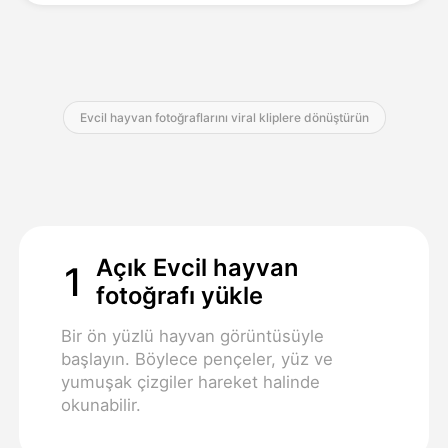
Fiyatlandırma
Evcil hayvan fotoğraflarını viral kliplere dönüştürün
API
Açık Evcil hayvan
1
fotoğrafı yükle
Bir ön yüzlü hayvan görüntüsüyle
başlayın. Böylece pençeler, yüz ve
yumuşak çizgiler hareket halinde
okunabilir.