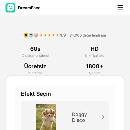
DreamFace
Yapay Zeka Araçları
4.9
★★★★★
·
84,000 değerlendirme
🐕
🧑
🐱
Avatar Video
▼
60s
HD
AI Video
▼
Oluşturma süresi
Çıktı kalitesi
Ücretsiz
1800+
Fotoğraf
▼
2 indirme
Şablon
Diğer Araçlar
▼
Efekt Seçin
Tüm araçları görüntüle
Doggy
Disco
Şablonlar