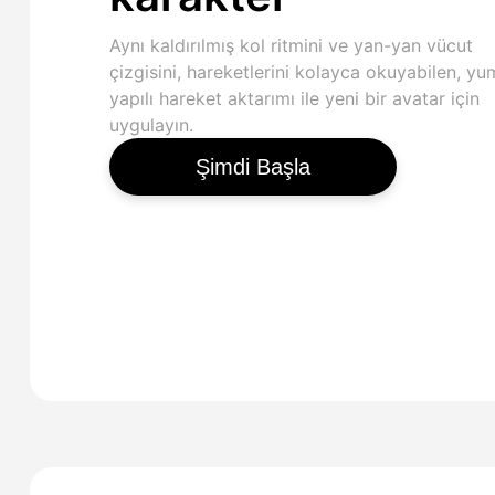
Aynı kaldırılmış kol ritmini ve yan-yan vücut
çizgisini, hareketlerini kolayca okuyabilen, y
yapılı hareket aktarımı ile yeni bir avatar için
uygulayın.
Şimdi Başla