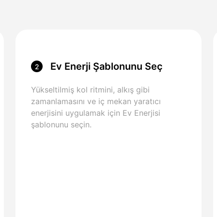
Ev Enerji Şablonunu Seç
2
Yükseltilmiş kol ritmini, alkış gibi
zamanlamasını ve iç mekan yaratıcı
enerjisini uygulamak için Ev Enerjisi
şablonunu seçin.