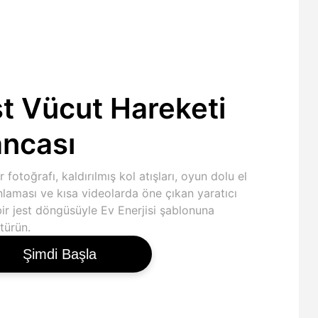
t Vücut Hareketi
ncası
r fotoğrafı, kaldırılmış kol atışları, oyun dolu el
laması ve kısa videolarda öne çıkan yaratıcı
bir jest döngüsüyle Ev Enerjisi şablonuna
türün.
Şimdi Başla