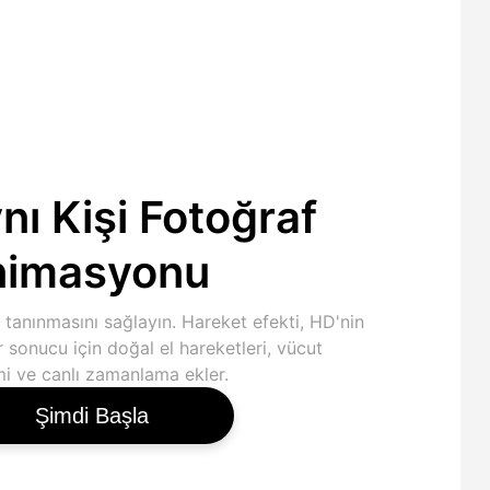
nı Kişi Fotoğraf
nimasyonu
tanınmasını sağlayın. Hareket efekti, HD'nin
r sonucu için doğal el hareketleri, vücut
i ve canlı zamanlama ekler.
Şimdi Başla