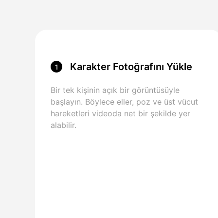
Karakter Fotoğrafını Yükle
1
Bir tek kişinin açık bir görüntüsüyle
başlayın. Böylece eller, poz ve üst vücut
hareketleri videoda net bir şekilde yer
alabilir.