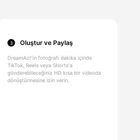
Oluştur ve Paylaş
3
DreamAct'in fotoğrafı dakika içinde
TikTok, Reels veya Shorts'a
gönderebileceğiniz HD kısa bir videoda
dönüştürmesine izin verin.