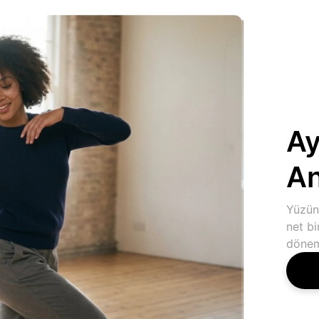
Ay
A
Yüzün 
net bi
dönem