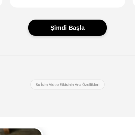
Şimdi Başla
Bu İsim Video Etkisinin Ana Özellikleri