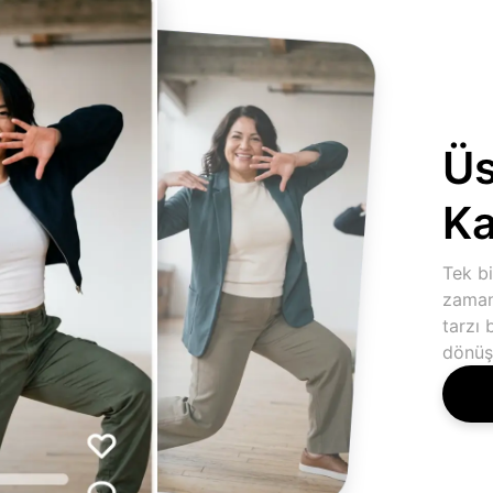
Üs
Ka
Tek bi
zaman
tarzı 
dönüş