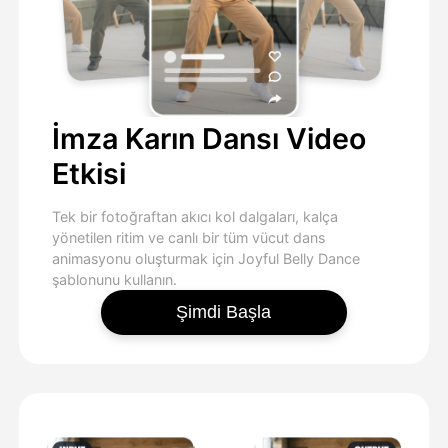
İmza Karın Dansı Video
Etkisi
Tek bir fotoğraftan akıcı kol dalgaları, kalça
yönetilen ritim ve canlı bir tüm vücut dans
animasyonu oluşturmak için Joyful Belly Dance
şablonunu kullanın.
Şimdi Başla