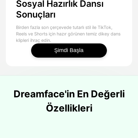
Sosyal Hazırlık Dansı
Sonuçları
Birden fazla son çerçevede tutarlı stil ile TikTok,
Reels ve Shorts için hazır görünen temiz dikey dans
klipleri ihraç edin.
Şimdi Başla
Dreamface'in En Değerli
Özellikleri