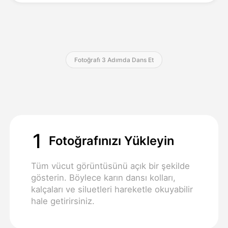
Fiyatlandırma
Fotoğrafı 3 Adımda Dans Et
API
1
Fotoğrafınızı Yükleyin
Tüm vücut görüntüsünü açık bir şekilde
gösterin. Böylece karın dansı kolları,
kalçaları ve siluetleri hareketle okuyabilir
hale getirirsiniz.