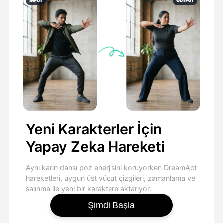
Yeni Karakterler İçin
Yapay Zeka Hareketi
Aynı karın dansı poz enerjisini koruyorken DreamAct
hareketleri, uygun üst vücut çizgileri, zamanlama ve
salınma ile yeni bir karaktere aktarıyor.
Şimdi Başla