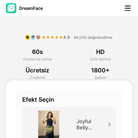
DreamFace
Yapay Zeka Araçları
4.9
★★★★★
·
84,000 değerlendirme
🐕
🧑
🐱
Avatar Video
▼
60s
HD
AI Video
▼
Oluşturma süresi
Çıktı kalitesi
Ücretsiz
1800+
Fotoğraf
▼
2 indirme
Şablon
Diğer Araçlar
▼
Efekt Seçin
Tüm araçları görüntüle
Joyful
Belly
Dance
Şablonlar