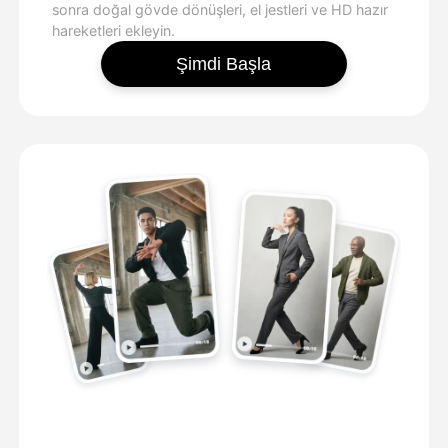
sonra doğal gövde dönüşleri, el jestleri ve HD hazır
hareketleri ekleyin.
Şimdi Başla