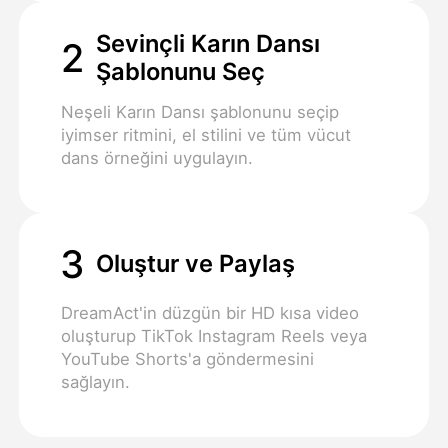
Sevinçli Karın Dansı
2
Şablonunu Seç
Neşeli Karın Dansı şablonunu seçip
iyimser ritmini, el stilini ve tüm vücut
dans örneğini uygulayın.
3
Oluştur ve Paylaş
DreamAct'in düzgün bir HD kısa video
oluşturup TikTok Instagram Reels veya
YouTube Shorts'a göndermesini
sağlayın.