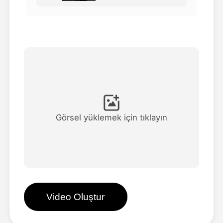
Avatar Video
▼
AI Video
▼
Fotoğraf
▼
Diğer Araçlar
▼
Görsel yüklemek için tıklayın
Tüm şablonları görüntüle
Galeri
Video Oluştur
Blog