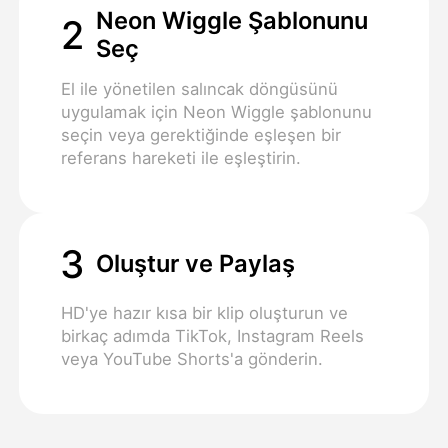
Neon Wiggle Şablonunu
2
Seç
El ile yönetilen salıncak döngüsünü
uygulamak için Neon Wiggle şablonunu
seçin veya gerektiğinde eşleşen bir
referans hareketi ile eşleştirin.
3
Oluştur ve Paylaş
HD'ye hazır kısa bir klip oluşturun ve
birkaç adımda TikTok, Instagram Reels
veya YouTube Shorts'a gönderin.