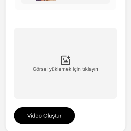
Avatar Video
▼
AI Video
▼
Fotoğraf
▼
Diğer Araçlar
▼
Görsel yüklemek için tıklayın
Tüm şablonları görüntüle
Galeri
Video Oluştur
Blog