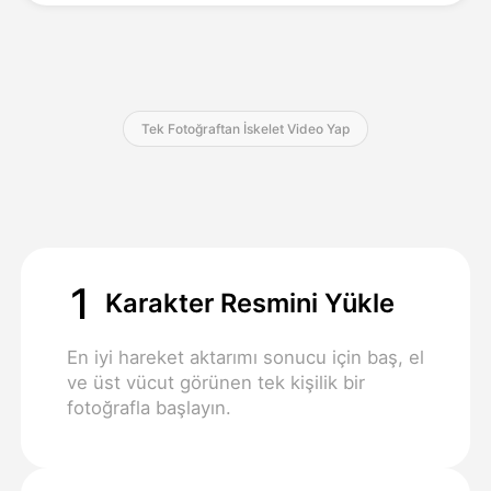
Fiyatlandırma
Tek Fotoğraftan İskelet Video Yap
API
1
Karakter Resmini Yükle
En iyi hareket aktarımı sonucu için baş, el
ve üst vücut görünen tek kişilik bir
fotoğrafla başlayın.