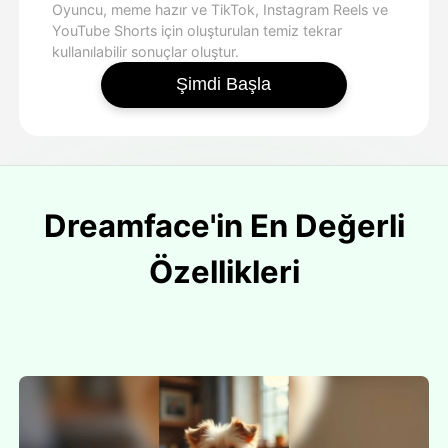
Oyuncu, meme hazır ve TikTok, Instagram Reels ve
YouTube Shorts için oluşturulan temiz tekrar
kullanılabilir sonuçlar oluştur.
Şimdi Başla
Dreamface'in En Değerli
Özellikleri