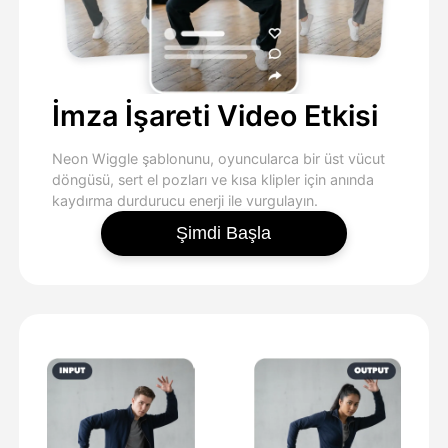
İmza İşareti Video Etkisi
Neon Wiggle şablonunu, oyuncularca bir üst vücut
döngüsü, sert el pozları ve kısa klipler için anında
kaydırma durdurucu enerji ile vurgulayın.
Şimdi Başla