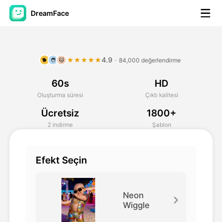
DreamFace
Yapay Zeka Araçları
4.9
★★★★★
·
84,000 değerlendirme
🐕
🧑
🐱
Avatar Video
▼
60s
HD
AI Video
▼
Oluşturma süresi
Çıktı kalitesi
Ücretsiz
1800+
Fotoğraf
▼
2 indirme
Şablon
Diğer Araçlar
▼
Efekt Seçin
Tüm araçları görüntüle
Neon
Wiggle
Şablonlar