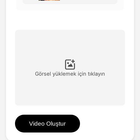
Avatar Video
▼
AI Video
▼
Fotoğraf
▼
Diğer Araçlar
▼
Görsel yüklemek için tıklayın
Tüm şablonları görüntüle
Galeri
Video Oluştur
Blog