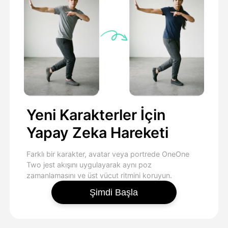
Yeni Karakterler İçin
Yapay Zeka Hareketi
Farklı bir karakter, avatar veya portrede OneOne
Two jest akışını uygulayarak aynı poz
zamanlamasını ve üst vücut ritmini koruyun.
Şimdi Başla