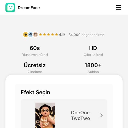
DreamFace
Yapay Zeka Araçları
4.9
★★★★★
·
84,000 değerlendirme
🐕
🧑
🐱
Avatar Video
▼
60s
HD
AI Video
▼
Oluşturma süresi
Çıktı kalitesi
Ücretsiz
1800+
Fotoğraf
▼
2 indirme
Şablon
Diğer Araçlar
▼
Efekt Seçin
Tüm araçları görüntüle
OneOne
TwoTwo
Şablonlar