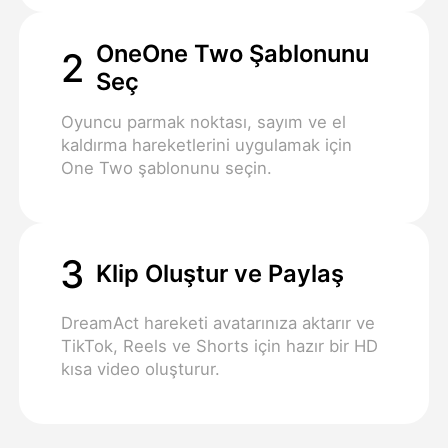
OneOne Two Şablonunu
2
Seç
Oyuncu parmak noktası, sayım ve el
kaldırma hareketlerini uygulamak için
One Two şablonunu seçin.
3
Klip Oluştur ve Paylaş
DreamAct hareketi avatarınıza aktarır ve
TikTok, Reels ve Shorts için hazır bir HD
kısa video oluşturur.