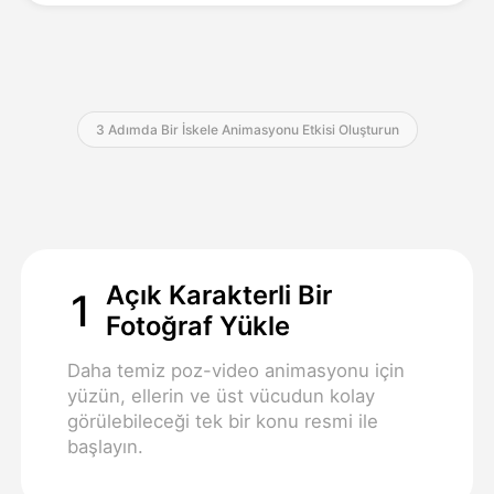
Fiyatlandırma
3 Adımda Bir İskele Animasyonu Etkisi Oluşturun
API
Açık Karakterli Bir
1
Fotoğraf Yükle
Daha temiz poz-video animasyonu için
yüzün, ellerin ve üst vücudun kolay
görülebileceği tek bir konu resmi ile
başlayın.