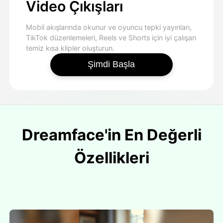
Video Çıkışları
Mobil akışlarında okunur ve oyuncu tepki yayınları,
TikTok düzenlemeleri, Reels ve Shorts için iyi çalışan
temiz kısa klipler oluşturun.
Şimdi Başla
Dreamface'in En Değerli
Özellikleri