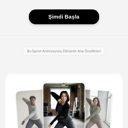
Şimdi Başla
Bu İşaret Animasyonu Etkisinin Ana Özellikleri