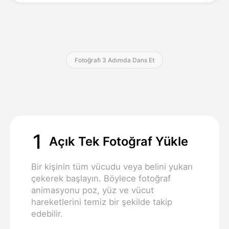
Fiyatlandırma
Fotoğrafı 3 Adımda Dans Et
API
1
Açık Tek Fotoğraf Yükle
Bir kişinin tüm vücudu veya belini yukarı
çekerek başlayın. Böylece fotoğraf
animasyonu poz, yüz ve vücut
hareketlerini temiz bir şekilde takip
edebilir.