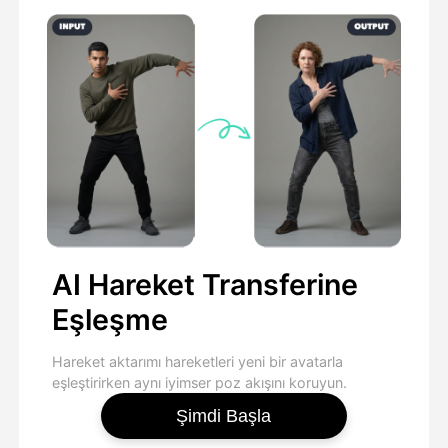
AI Hareket Transferine
Eşleşme
Hareket aktarımı hareketleri yeni bir avatarla
eşleştirirken aynı iyimser poz akışını koruyun.
Şimdi Başla