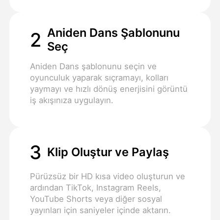
Aniden Dans Şablonunu
2
Seç
Aniden Dans şablonunu seçin ve
oyunculuk yaparak sıçramayı, kolları
yaymayı ve hızlı dönüş enerjisini görüntü
iş akışınıza uygulayın.
3
Klip Oluştur ve Paylaş
Pürüzsüz bir HD kısa video oluşturun ve
ardından TikTok, Instagram Reels,
YouTube Shorts veya diğer sosyal
yayınları için saniyeler içinde aktarın.