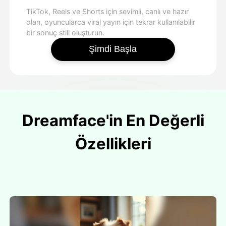
TikTok, Reels ve Shorts için sevimli, canlı ve hazır
olan, oyuncularca viral yayın için tekrar kullanılabilir
bir sonuç stili oluşturun.
Şimdi Başla
Dreamface'in En Değerli
Özellikleri