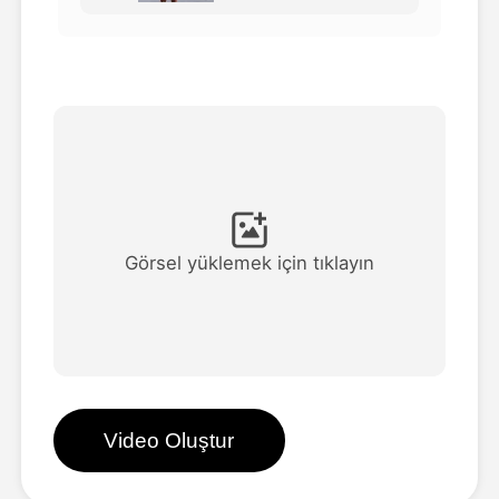
Avatar Video
▼
AI Video
▼
Fotoğraf
▼
Diğer Araçlar
▼
Görsel yüklemek için tıklayın
Tüm şablonları görüntüle
Galeri
Video Oluştur
Blog