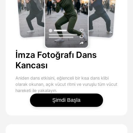
İmza Fotoğrafı Dans
Kancası
Aniden dans etkisini, eğlenceli bir kısa dans klibi
olarak okunan, açık vücut ritmi ve vuruşlu tüm vücut
hareketi ile yakalayın.
Şimdi Başla