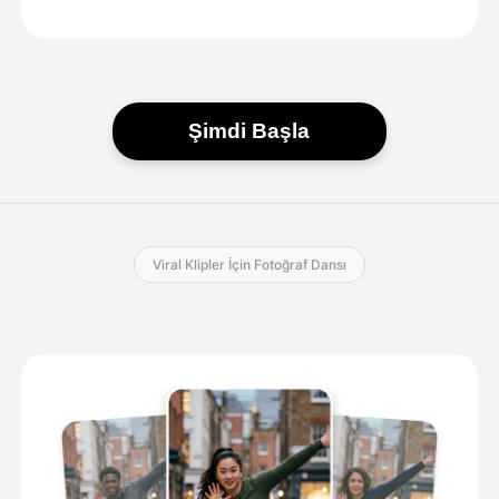
Şimdi Başla
Viral Klipler İçin Fotoğraf Dansı