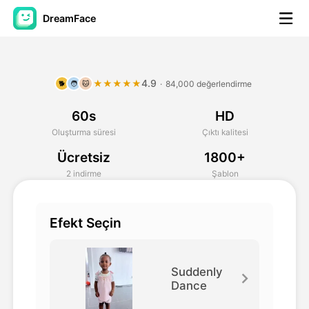
DreamFace
Yapay Zeka Araçları
4.9
★★★★★
·
84,000 değerlendirme
🐕
🧑
🐱
Avatar Video
▼
60s
HD
AI Video
▼
Oluşturma süresi
Çıktı kalitesi
Ücretsiz
1800+
Fotoğraf
▼
2 indirme
Şablon
Diğer Araçlar
▼
Efekt Seçin
Tüm araçları görüntüle
Suddenly
Dance
Şablonlar