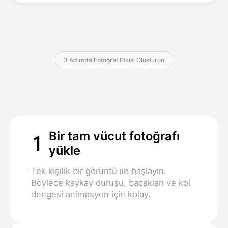
Fiyatlandırma
3 Adımda Fotoğraf Etkisi Oluşturun
API
Bir tam vücut fotoğrafı
1
yükle
Tek kişilik bir görüntü ile başlayın.
Böylece kaykay duruşu, bacakları ve kol
dengesi animasyon için kolay.