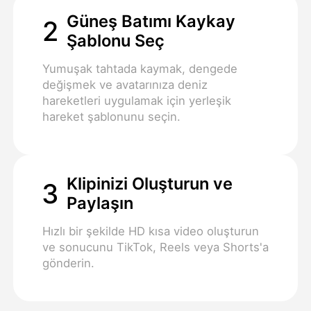
Güneş Batımı Kaykay
2
Şablonu Seç
Yumuşak tahtada kaymak, dengede
değişmek ve avatarınıza deniz
hareketleri uygulamak için yerleşik
hareket şablonunu seçin.
Klipinizi Oluşturun ve
3
Paylaşın
Hızlı bir şekilde HD kısa video oluşturun
ve sonucunu TikTok, Reels veya Shorts'a
gönderin.