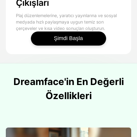
Çıkışları
Plaj düzenlemelerine, yaratıcı yayınlarına ve sosyal
medyada hızlı paylaşmaya uygun temiz son
çerçeveler ve kısa video sonuçları oluşturun.
Şimdi Başla
Dreamface'in En Değerli
Özellikleri