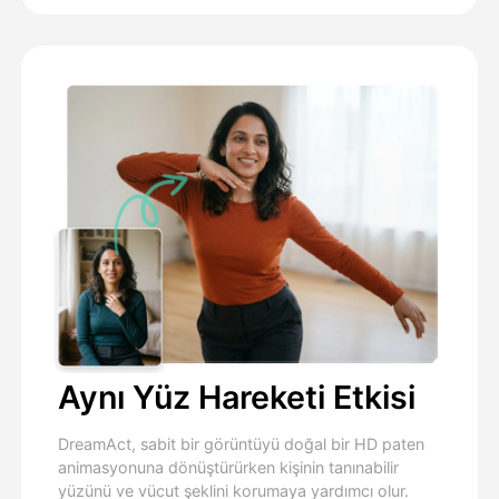
Aynı Yüz Hareketi Etkisi
DreamAct, sabit bir görüntüyü doğal bir HD paten
animasyonuna dönüştürürken kişinin tanınabilir
yüzünü ve vücut şeklini korumaya yardımcı olur.