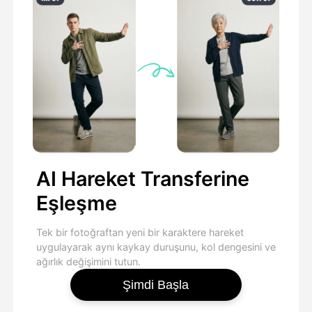
AI Hareket Transferine
Eşleşme
Tek bir fotoğraftan yeni bir karaktere hareket
uygulayarak aynı kaykay duruşunu, kol dengesini ve
ağırlık değişimini tutun.
Şimdi Başla