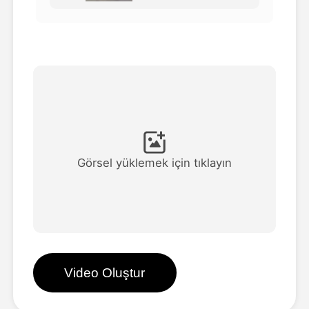
Avatar Video
▼
AI Video
▼
Fotoğraf
▼
Diğer Araçlar
▼
Görsel yüklemek için tıklayın
Tüm şablonları görüntüle
Galeri
Video Oluştur
Blog