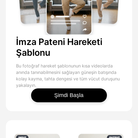
İmza Pateni Hareketi
Şablonu
Bu fotoğraf hareket şablonunun kısa videolarda
anında tanınabilmesini sağlayan güneşin batışında
kolay kayma, tahta dengesi ve tüm vücut duruşunu
yakalayın.
Şimdi Başla