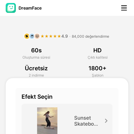
DreamFace
Yapay Zeka Araçları
4.9
★★★★★
·
84,000 değerlendirme
🐕
🧑
🐱
Avatar Video
▼
60s
HD
AI Video
▼
Oluşturma süresi
Çıktı kalitesi
Ücretsiz
1800+
Fotoğraf
▼
2 indirme
Şablon
Diğer Araçlar
▼
Efekt Seçin
Tüm araçları görüntüle
Sunset
Skateboar
ding
Şablonlar