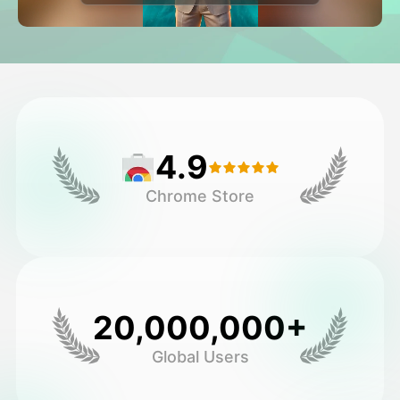
Avatar Video
▼
AI Video
▼
Fotoğraf
▼
4.9
Diğer Araçlar
▼
Chrome Store
Tüm şablonları görüntüle
Galeri
20,000,000+
Global Users
Blog