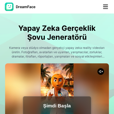
DreamFace
Yapay Zeka Araçları
Yapay Zeka Gerçeklik
Avatar Video
▼
Şovu Jeneratörü
AI Video
Kamera veya stüdyo olmadan gerçekçi yapay zeka reality videoları
▼
üretin. Fotoğrafları, avatarları ve uyarıları, yarışmacılar, zorluklar,
dramalar, itirafları, röportajları, yarışmaları ve sosyal etkileşimleri
içeren, sürükleyici gerçeklik gösterisi sahnelerine dönüştürün.
Fotoğraf
▼
Dreamface, gerçeklik programı fikirlerinizi sinematik hikaye, dinamik
kamera açıları ve doğal yapay hareketleriyle hayata döndür.
Diğer Araçlar
▼
Tüm araçları görüntüle
Şimdi Başla
Şablonlar