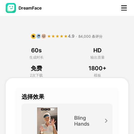
DreamFace
人工智能工具
4.9
★★★★★
·
84,000 条评分
🐕
🧑
🐱
头像视频
▼
60s
HD
AI视频
▼
生成时长
输出质量
免费
1800+
AI照片
▼
2次下载
模板
其他工具
▼
选择效果
查看所有工具
Bling
Hands
模板