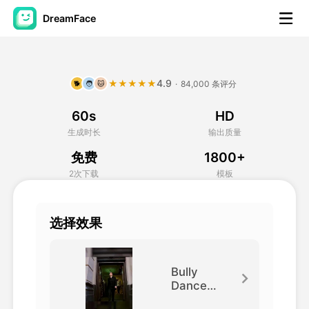
DreamFace
人工智能工具
4.9
★★★★★
·
84,000 条评分
🐕
🧑
🐱
头像视频
▼
60s
HD
AI视频
▼
生成时长
输出质量
免费
1800+
AI照片
▼
2次下载
模板
其他工具
▼
选择效果
查看所有工具
Bully
Dance
Steps
模板