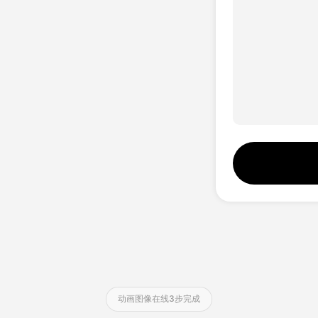
动画图像在线3步完成