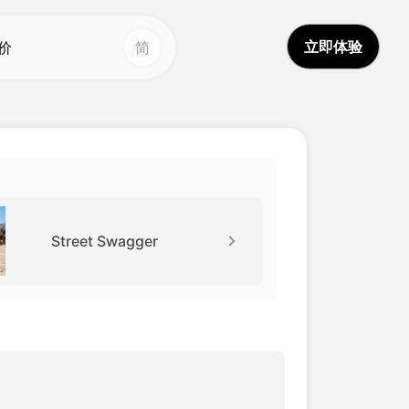
立即体验
价
简
其他工具
其他工具
声音克隆
语音克隆
Hot
Hot
视频翻译
换脸
New
换脸
视频翻译
New
Street Swagger
视频增强器
智能声音
文本转语音
终生视频故事
New