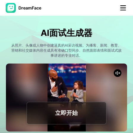
DreamFace
人工智能工具
AI面试生成器
头像视频
▼
从照片、头像或人物中创建逼真的AI采访视频。为播客、新闻、教育、
营销和社交媒体内容生成具有准确口型同步、自然面部表情和面试式故
AI视频
事讲述的专业对话。
▼
AI照片
▼
其他工具
▼
查看所有工具
立即开始
模板