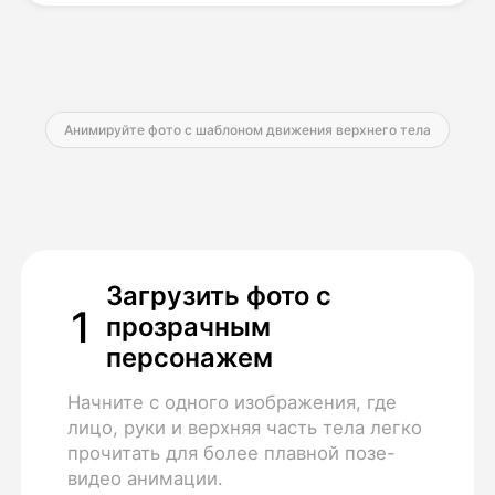
Цены
Анимируйте фото с шаблоном движения верхнего тела
API
Загрузить фото с
1
прозрачным
персонажем
Начните с одного изображения, где
лицо, руки и верхняя часть тела легко
прочитать для более плавной позе-
видео анимации.