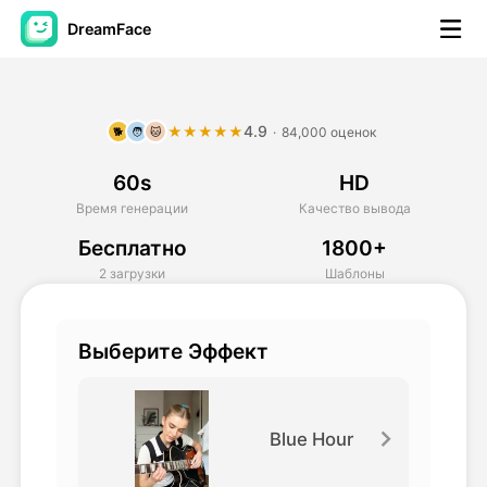
DreamFace
Инструменты ИИ
4.9
★★★★★
·
84,000 оценок
🐕
🧑
🐱
Видео Аватара
▼
60s
HD
Видео
▼
Время генерации
Качество вывода
Бесплатно
1800+
Фото
▼
2 загрузки
Шаблоны
Другие инструменты
▼
Выберите Эффект
Посмотреть все инструменты
Blue Hour
Шаблоны